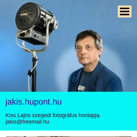
jakis.hupont.hu
Kiss Lajos szegedi fotográfus honlapja.
jakis@freemail.hu